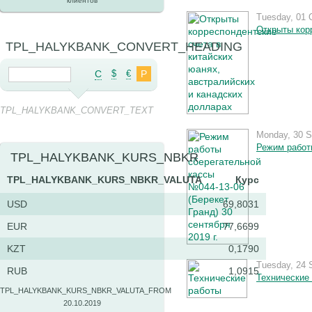
клиентов
Tuesday, 01 
Открыты кор
TPL_HALYKBANK_CONVERT_HEADING
C
$
€
Р
TPL_HALYKBANK_CONVERT_TEXT
Monday, 30 S
Режим работы
TPL_HALYKBANK_KURS_NBKR
TPL_HALYKBANK_KURS_NBKR_VALUTA
Курс
USD
69,8031
EUR
77,6699
KZT
0,1790
Tuesday, 24 
RUB
1,0915
Технические
TPL_HALYKBANK_KURS_NBKR_VALUTA_FROM
20.10.2019