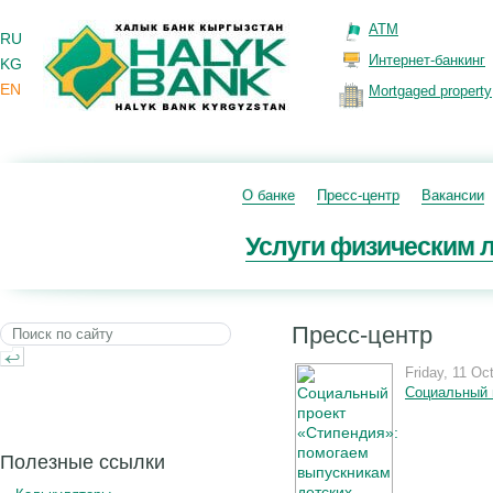
ATM
RU
Интернет-банкинг
KG
EN
Mortgaged property
О банке
Пресс-центр
Вакансии
Услуги физическим 
Пресс-центр
Friday, 11 Oc
Социальный 
Полезные ссылки