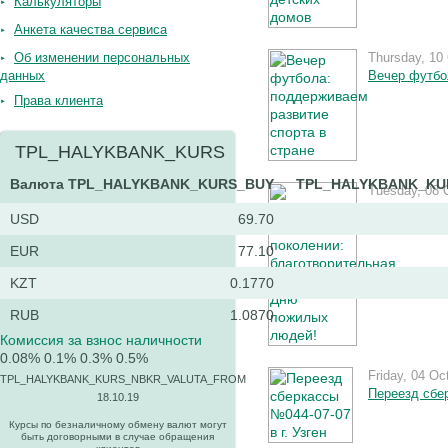
Калькуляторы
Анкета качества сервиса
Об изменении персональных
Thursday, 10
данных
Вечер футбо
Права клиента
TPL_HALYKBANK_KURS
Валюта
TPL_HALYKBANK_KURS_BUY
TPL_HALYKBANK_KU
Tuesday, 08 
Заботимся о
USD
69.70
EUR
77.10
KZT
0.1770
RUB
1.0870
Комиссия за взнос наличности
0.08%
0.1%
0.3%
0.5%
Friday, 04 Oc
TPL_HALYKBANK_KURS_NBKR_VALUTA_FROM
Переезд сбер
18.10.19
Курсы по безналичному обмену валют могут
быть договорными в случае обращения