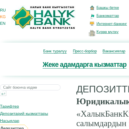
Башкы бетке
RU
Банкоматтар
KG
EN
Интернет-банкинг
Күрөө мүлкү
Банк туралуу
Пресс-борбор
Вакансиялар
Жеке адамдарга кызматтар
ДЕПОЗИТТ
Юридикалык 
Тарифтер
«ХалыкБанкК
Депозитарий кызматтары
Насыялар
салымдардын 
Депозиттер