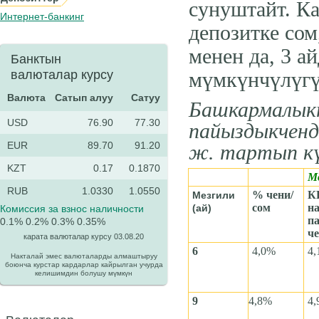
сунуштайт. К
Интернет-банкинг
депозитке сом
менен да, 3 
Банктын
валюталар курсу
мүмкүнчүлүгү
Валюта
Cатып алуу
Сатуу
Башкармалыкт
USD
76.90
77.30
пайыздыкченд
EUR
89.70
91.20
ж. тартып кү
KZT
0.17
0.1870
М
RUB
1.0330
1.0550
%
чени
/
К
Мезгили
сом
н
(
ай
)
Комиссия за взнос наличности
п
0.1%
0.2%
0.3%
0.35%
ч
карата валюталар курсу 03.08.20
6
4,0
%
4,
Накталай эмес валюталарды алмаштыруу
боюнча курстар кардарлар кайрылган учурда
келишимдин болушу мүмкүн
9
4,8
%
4,