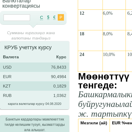
Валюталар
конвертациясы
12
6,0
%
6,
C
$
€
Р
Сумманы киргизиңиз жана
18
8
,0%
8,
валютаны тандаңыз
КРУБ учеттук курсу
24
10
,0%
10
Валюта
Курс
USD
76,8433
Мөөнөттүү 
EUR
90,4984
тенгеде:
KZT
0,1829
Башкармалыкт
RUB
1,0362
буйругунаыла
карата валюталар курсу 04.08.2020
ж. тартыпкү
Банктын кардарлары мамлекеттик
Мезгили (ай)
EUR %че
тилде келишим тузуп, кызматтарды
ала алышат.