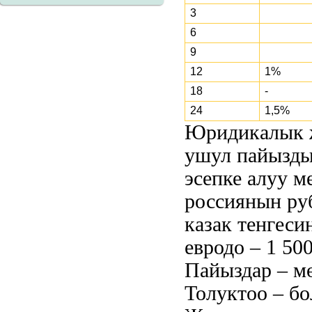
3
6
9
12
1%
18
-
24
1,5%
Юридикалык ж
ушул пайызды
эсепке алуу м
россиянын руб
казак тенгесин
евродо – 1 500
Пайыздар – мө
Толуктоо – бо