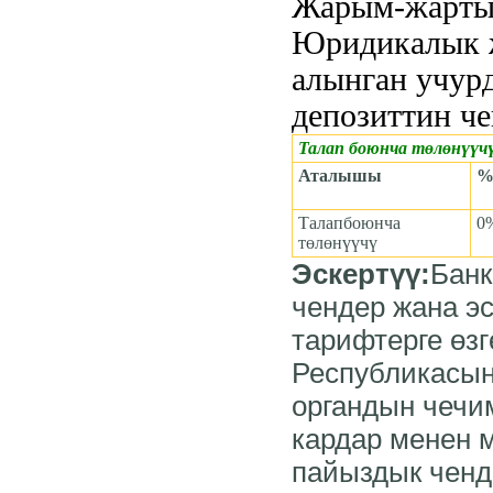
Жарым-жартыл
Юридикалык ж
алынган учур
депозиттин че
Талап боюнча төлөнүүч
Аталышы
Талапбоюнча
0
төлөнүүчү
Эскертүү:
Бан
чендер жана э
тарифтерге өзг
Республикасын
органдын чечи
кардар менен 
пайыздык ченде