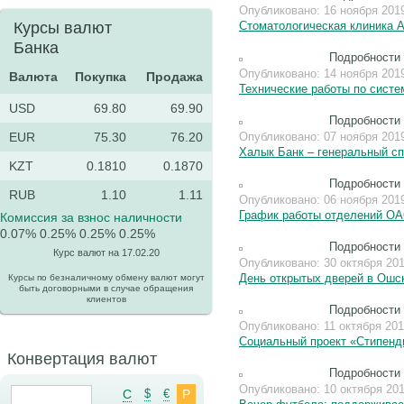
Опубликовано: 16 ноября 201
Курсы валют
Стоматологическая клиника А
Банка
Подробности
Опубликовано: 14 ноября 201
Валюта
Покупка
Продажа
Технические работы по систе
USD
69.80
69.90
Подробности
EUR
75.30
76.20
Опубликовано: 07 ноября 201
Халык Банк – генеральный сп
KZT
0.1810
0.1870
Подробности
RUB
1.10
1.11
Опубликовано: 06 ноября 201
График работы отделений ОА
Комиссия за взнос наличности
0.07%
0.25%
0.25%
0.25%
Подробности
Курс валют на 17.02.20
Опубликовано: 30 октября 20
День открытых дверей в Ошс
Курсы по безналичному обмену валют могут
быть договорными в случае обращения
клиентов
Подробности
Опубликовано: 11 октября 20
Социальный проект «Стипенд
Конвертация валют
Подробности
Опубликовано: 10 октября 20
C
$
€
Р