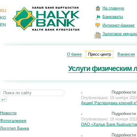
На главную
RU
Банкоматы
KG
EN
Интернет-банкинг
Залоговое имуще
О банке
Пресс-центр
Вакансии
Услуги физическим 
Подробности
Опубликовано: 19 ноября 201
Акция! Распродажа ключей e
Новости
Подробности
Опубликовано: 18 ноября 201
Фотогалерея
ОАО «Халык Банк Кыргызстан»
Логотип Банка
Подробности