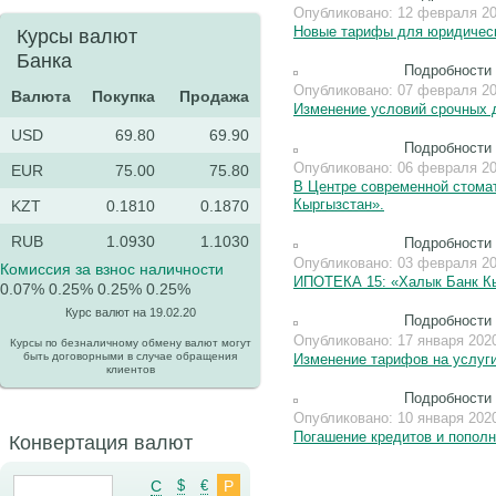
Опубликовано: 12 февраля 2
Новые тарифы для юридическ
Курсы валют
Банка
Подробности
Опубликовано: 07 февраля 2
Валюта
Покупка
Продажа
Изменение условий срочных 
USD
69.80
69.90
Подробности
Опубликовано: 06 февраля 2
EUR
75.00
75.80
В Центре современной стомат
Кыргызстан».
KZT
0.1810
0.1870
RUB
1.0930
1.1030
Подробности
Опубликовано: 03 февраля 2
Комиссия за взнос наличности
ИПОТЕКА 15: «Халык Банк Кы
0.07%
0.25%
0.25%
0.25%
Курс валют на 19.02.20
Подробности
Опубликовано: 17 января 202
Курсы по безналичному обмену валют могут
быть договорными в случае обращения
Изменение тарифов на услуг
клиентов
Подробности
Опубликовано: 10 января 202
Погашение кредитов и пополн
Конвертация валют
C
$
€
Р