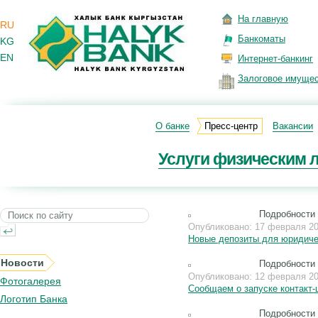
На главную
RU
Банкоматы
KG
EN
Интернет-банкинг
Залоговое имуще
О банке
Пресс-центр
Вакансии
Услуги физическим 
Подробности
Опубликовано: 17 февраля 2
Новые депозиты для юридичес
Новости
Подробности
Опубликовано: 12 февраля 2
Фотогалерея
Сообщаем о запуске контакт-
Логотип Банка
Подробности