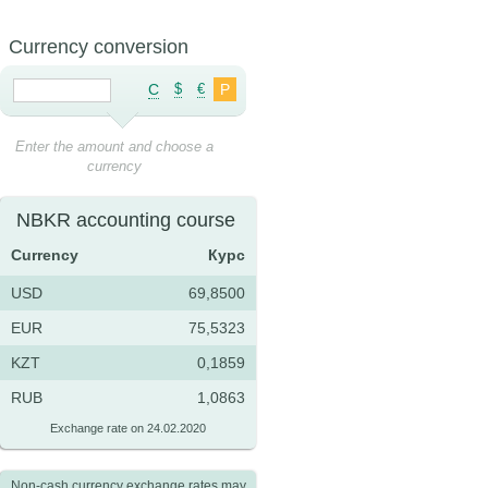
Currency conversion
C
$
€
Р
Enter the amount and choose a
currency
NBKR accounting course
Currency
Курс
USD
69,8500
EUR
75,5323
KZT
0,1859
RUB
1,0863
Exchange rate on 24.02.2020
Non-cash currency exchange rates may