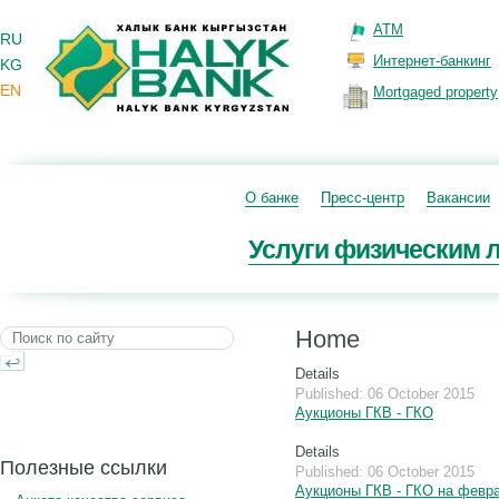
ATM
RU
Интернет-банкинг
KG
EN
Mortgaged property
О банке
Пресс-центр
Вакансии
Услуги физическим 
Home
Details
Published: 06 October 2015
Аукционы ГКВ - ГКО
Details
Полезные ссылки
Published: 06 October 2015
Аукционы ГКВ - ГКО на февра