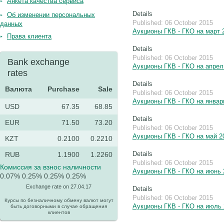
Анкета качества сервиса
Details
Об изменении персональных
Published: 06 October 2015
данных
Аукционы ГКВ - ГКО на март 
Права клиента
Details
Published: 06 October 2015
Bank exchange
Аукционы ГКВ - ГКО на апрел
rates
Details
Валюта
Purchase
Sale
Published: 06 October 2015
Аукционы ГКВ - ГКО на январ
USD
67.35
68.85
Details
EUR
71.50
73.20
Published: 06 October 2015
Аукционы ГКВ - ГКО на май 2
KZT
0.2100
0.2210
Details
RUB
1.1900
1.2260
Published: 06 October 2015
Комиссия за взнос наличности
Аукционы ГКВ - ГКО на июнь 
0.07%
0.25%
0.25%
0.25%
Exchange rate on 27.04.17
Details
Published: 06 October 2015
Курсы по безналичному обмену валют могут
Аукционы ГКВ - ГКО на июль 
быть договорными в случае обращения
клиентов