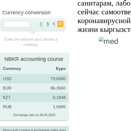
санитарам, лабо
сейчас самоотве
Currency conversion
коронавирусной
C
$
€
Р
жизни кыргызст
Enter the amount and choose a
currency
NBKR accounting course
Currency
Курс
USD
79,6000
EUR
86,3660
KZT
0,1848
RUB
1,0685
Exchange rate on 28.04.2020
Non-cash currency exchange rates may