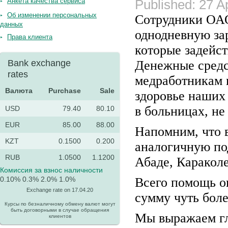
Анкета качества сервиса
Published: 27 A
Об изменении персональных
Сотрудники ОАО
данных
однодневную за
Права клиента
которые задейс
Bank exchange
Денежные средс
rates
медработникам 
Валюта
Purchase
Sale
здоровье наших
в больницах, не
USD
79.40
80.10
EUR
85.00
88.00
Напомним, что 
KZT
0.1500
0.200
аналогичную по
RUB
1.0500
1.1200
Абаде, Караколе
Комиссия за взнос наличности
0.10%
0.3%
2.0%
1.0%
Всего помощь о
Exchange rate on 17.04.20
сумму чуть боле
Курсы по безналичному обмену валют могут
быть договорными в случае обращения
Мы выражаем гл
клиентов