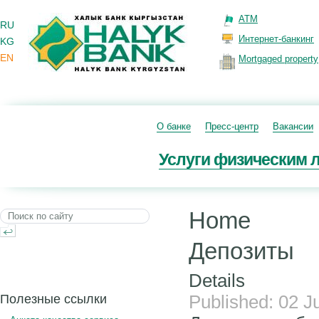
ATM
RU
Интернет-банкинг
KG
EN
Mortgaged property
О банке
Пресс-центр
Вакансии
Услуги физическим 
Home
Депозиты
Details
Published: 02 J
Полезные ссылки