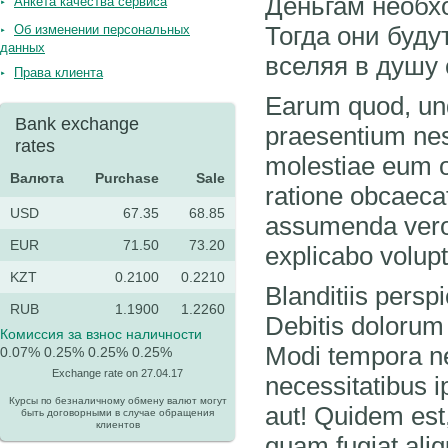
Деньгам необх
Анкета качества сервиса
Тогда они буду
Об изменении персональных
данных
вселяя в душу 
Права клиента
Earum quod, un
Bank exchange
praesentium nesc
rates
molestiae eum o
Валюта
Purchase
Sale
ratione obcaecat
USD
67.35
68.85
assumenda vero 
EUR
71.50
73.20
explicabo volupta
KZT
0.2100
0.2210
Blanditiis perspi
RUB
1.1900
1.2260
Debitis dolorum
Комиссия за взнос наличности
Modi tempora ne
0.07%
0.25%
0.25%
0.25%
Exchange rate on 27.04.17
necessitatibus i
Курсы по безналичному обмену валют могут
aut! Quidem est
быть договорными в случае обращения
клиентов
quam fugiat ali