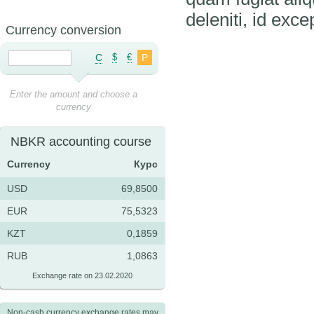
deleniti, id excep
Currency conversion
C
$
€
Р
Enter the amount and choose a
currency
NBKR accounting course
Currency
Курс
USD
69,8500
EUR
75,5323
KZT
0,1859
RUB
1,0863
Exchange rate on 23.02.2020
Non-cash currency exchange rates may