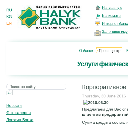
На главную
RU
Банкоматы
KG
EN
Интернет-банк
Залоговое им
О банке
Пресс-центр
Услуги физичес
Корпоративное 
Thursday, 30 June 2016
Новости
Предлагаем для Вас сп
Фотогалерея
клиентов предприятий
Логотип Банка
Сумма кредита составля