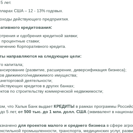
5 лет.
лларах США – 12 - 13% годовых.
доходы действующего предприятия.
ативного кредитования:
отрения и одобрения кредитной заявки;
 процентные ставки;
печению Корпоративного кредита.
ты направляются на следующие цели:
о капитала;
нсирование (развитие, расширение, диверсификация бизнеса);
ов движимого/недвижимого имущества;
неторговой деятельности;
йствующих кредитов в других банках;
ктов по строительству коммерческой недвижимости;
ом, что Халык Банк выдает
КРЕДИТЫ
в рамках программы Российс
до 5 лет,
от 500 тыс. до 1 млн. долл. США
(эквивалент в национа
азначено
для проектов малого и среднего бизнеса
в сфере агр
екстильной промышленности, транспорта, медицинских услуг, разв