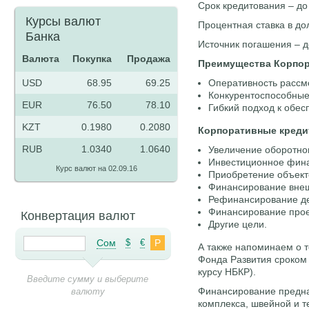
Срок кредитования – до 
Курсы валют
Процентная ставка в до
Банка
Источник погашения – 
Валюта
Покупка
Продажа
Преимущества Корпор
USD
68.95
69.25
Оперативность рассм
Конкурентоспособные
EUR
76.50
78.10
Гибкий подход к обес
KZT
0.1980
0.2080
Корпоративные креди
RUB
1.0340
1.0640
Увеличение оборотног
Инвестиционное фина
Курс валют на 02.09.16
Приобретение объект
Финансирование внеш
Рефинансирование де
Финансирование прое
Конвертация валют
Другие цели.
Сом
$
€
Р
А также напоминаем о т
Фонда Развития сроком 
курсу НБКР).
Введите сумму и выберите
Финансирование предн
валюту
комплекса, швейной и т