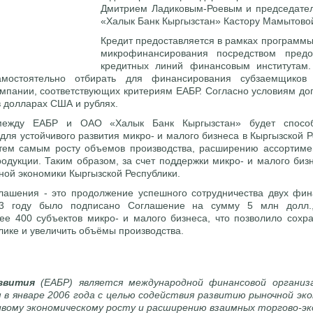
Дмитрием Ладиковым-Роевым и председате
«Халык Банк Кыргызстан» Кастору Мамытово
Кредит предоставляется в рамках программ
микрофинансирования посредством предо
кредитных линий финансовым институтам
амостоятельно отбирать для финансирования субзаемщиков
мпании, соответствующих критериям ЕАБР. Согласно условиям до
в долларах США и рублях.
между ЕАБР и ОАО «Халык Банк Кыргызстан» будет способ
для устойчивого развития микро- и малого бизнеса в Кыргызской Р
тем самым росту объемов производства, расширению ассортимен
дукции. Таким образом, за счет поддержки микро- и малого бизн
ной экономики Кыргызской Республики.
лашения - это продолжение успешного сотрудничества двух фин
3 году было подписано Соглашение на сумму 5 млн долл.
е 400 субъектов микро- и малого бизнеса, что позволило сохр
лике и увеличить объёмы производства.
звития
(ЕАБР) является международной финансовой организа
 в январе 2006 года с целью содействия развитию рыночной эк
ивому экономическому росту и расширению взаимных торгово-эк