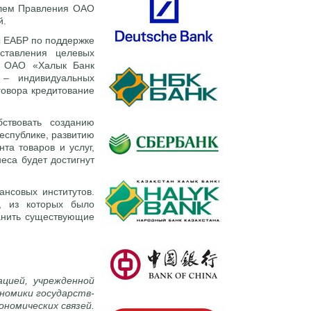
лем Правления ОАО
й.
ы ЕАБР по поддержке
ставления целевых
. ОАО «Халык Банк
 – индивидуальных
говора кредитование
ствовать созданию
еспублике, развитию
та товаров и услуг,
еса будет достигнут
ансовых институтов.
, из которых было
анить существующие
цией, учрежденной
ономики государств-
ономических связей.