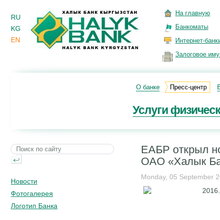
На главную
RU
Банкоматы
KG
EN
Интернет-банк
Залоговое им
О банке
Пресс-центр
Услуги физичес
ЕАБР открыл н
ОАО «Халык Ба
Monday, 05 September 
Новости
Фотогалерея
Логотип Банка