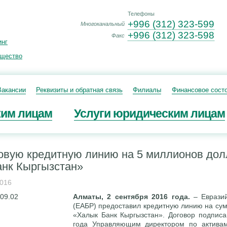
Телефоны
+996 (312) 323-599
Многоканальный
+996 (312) 323-598
Факс
инг
ущество
Вакансии
Реквизиты и обратная связь
Филиалы
Финансовое сост
ким лицам
Услуги юридическим лицам
овую кредитную линию на 5 миллионов до
нк Кыргызстан»
2016
Алматы, 2 сентября 2016 года.
– Евразий
(ЕАБР) предоставил кредитную линию на су
«Халык Банк Кыргызстан». Договор подписа
года Управляющим директором по актива