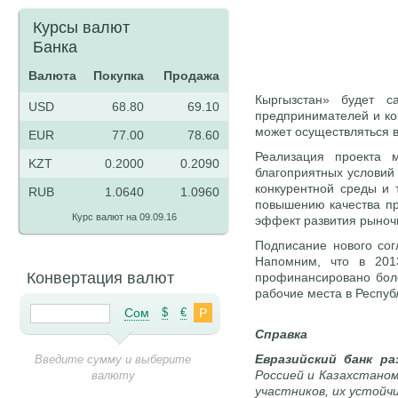
Курсы валют
Банка
Валюта
Покупка
Продажа
Кыргызстан» будет с
USD
68.80
69.10
предпринимателей и ко
может осуществляться 
EUR
77.00
78.60
Реализация проекта 
KZT
0.2000
0.2090
благоприятных условий 
конкурентной среды и 
RUB
1.0640
1.0960
повышению качества про
Курс валют на 09.09.16
эффект развития рыноч
Подписание нового сог
Напомним, что в 201
Конвертация валют
профинансировано боле
рабочие места в Респуб
Сом
$
€
Р
Справка
Евразийский банк ра
Введите сумму и выберите
Россией и Казахстаном
валюту
участников, их устойч