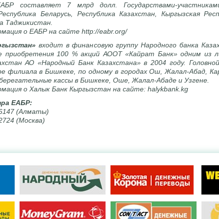
АБР составляет 7 млрд долл. Государствами-участникам
Республика Беларусь, Республика Казахстан, Кыргызская Респ
ка Таджикистан.
ация о ЕАБР на сайте http://eabr.org/
ргызстан»
входит в финансовую группу Народного банка Казах
е приобретения 100 % акций АООТ «Кайрат Банк» одним из л
ахстан АО «Народный Банк Казахстана» в 2004 году. Головно
 филиала в Бишкеке, по одному в городах Ош, Жалал-Абад, Кар
берегательные кассы в Бишкеке, Оше, Жалал-Абаде и Узгене.
мация о Халык Банк Кыргызстан на сайте: halykbank.kg
ра ЕАБР:
. 6147 (Алматы)
 2724 (Москва)