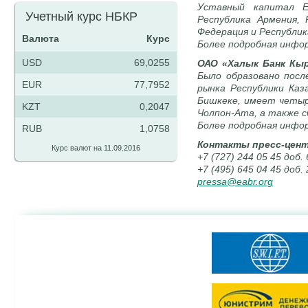
Уставный капитал Е
Учетный курс НБКР
Республика Армения, 
Федерация и Республи
Валюта
Курс
Более подробная информ
USD
69,0255
ОАО «Халык Банк Кы
Было образовано посл
EUR
77,7952
рынка Республики Каз
Бишкеке, имеет четыре
KZT
0,2047
Чолпон-Ата, а также с
Более подробная инфор
RUB
1,0758
Контакты пресс-цент
Курс валют на 11.09.2016
+7 (727) 244 05 45 доб
+7 (495) 645 04 45 доб.
pressa@eabr.org