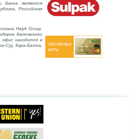
и Банка являются
ублика, Российская
стана Halyk Group.
идеров банковского
й офис находится в
а-Суу, Кара-Балта,