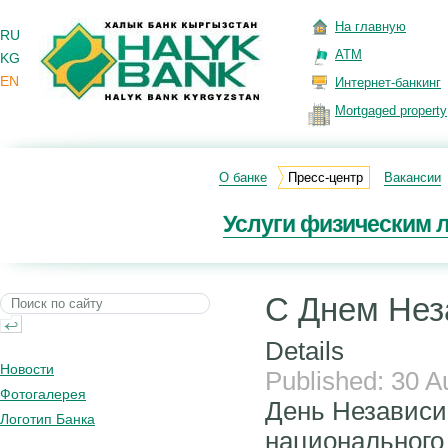
На главную
RU
ATM
KG
EN
Интернет-банкинг
Mortgaged property
О банке
Пресс-центр
Вакансии
Услуги физическим 
С Днем Нез
Details
Новости
Published: 30 A
Фотогалерея
День Независи
Логотип Банка
национального 