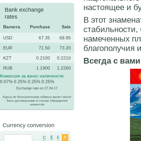
настоящее и б
Bank exchange
rates
В этот знамен
Валюта
Purchase
Sale
стабильности,
намеченных пл
USD
67.35
68.85
благополучия и
EUR
71.50
73.20
KZT
0.2100
0.2210
Всегда с вам
RUB
1.1900
1.2260
Комиссия за взнос наличности
0.07%
0.25%
0.25%
0.25%
Exchange rate on 27.04.17
Курсы по безналичному обмену валют могут
быть договорными в случае обращения
клиентов
Currency conversion
C
$
€
Р