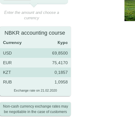
Enter the amount and choose a
currency
NBKR accounting course
Currency
Курс
USD
69,8500
EUR
75,4170
KZT
0,1857
RUB
1,0958
Exchange rate on 21.02.2020
Non-cash currency exchange rates may
be negotiable in the case of customers