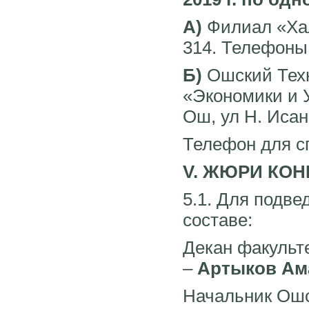
А)
Филиал «Хал
314. Телефоны: 
Б)
Ошский Техн
«Экономики и У
Ош, ул Н. Исано
Телефон для сп
V. ЖЮРИ КОН
5.1. Для подве
составе:
Декан факульт
–
Артыков Ам
Начальник Ошс