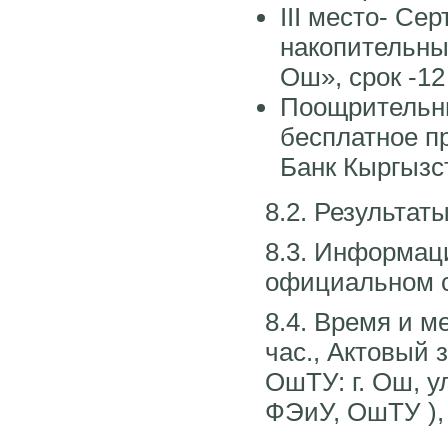
III место- С
накопительны
Ош», срок -1
Поощрительны
бесплатное п
Банк Кыргызс
8.2. Результа
8.3. Информаци
официальном с
8.4. Время и м
час., Актовый 
ОшТУ: г. Ош, у
ФЭиУ, ОшТУ ), 