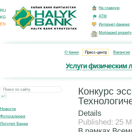
На главную
RU
ATM
KG
EN
Интернет-банкинг
Mortgaged property
О банке
Пресс-центр
Вакансии
Услуги физическим 
Конкурс эс
Технологич
Новости
Details
Фотогалерея
Published: 25 
Логотип Банка
В рамках Всеми