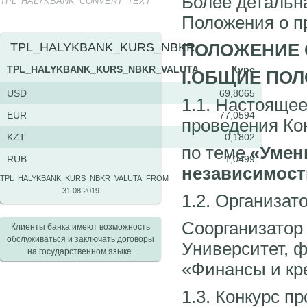
Более детальн
TPL_HALYKBANK_CONVERT_TEXT
Положения о п
ПОЛОЖЕНИЕ 
TPL_HALYKBANK_KURS_NBKR
TPL_HALYKBANK_KURS_NBKR_VALUTA
Курс
I.ОБЩИЕ ПО
USD
69,8065
1.1. Настояще
EUR
77,0594
проведения Ко
KZT
0,1802
по теме
«Умен
RUB
1,0499
независимост
TPL_HALYKBANK_KURS_NBKR_VALUTA_FROM
31.08.2019
1.2. Организат
Соорганизатор
Клиенты банка имеют возможность
обслуживаться и заключать договоры
Университет, 
на государственном языке.
«Финансы и кр
1.3. Конкурс п