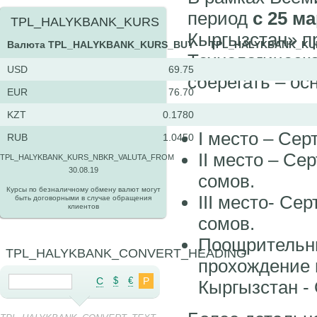
период
с 25 м
TPL_HALYKBANK_KURS
Кыргызстан» пр
Валюта
TPL_HALYKBANK_KURS_BUY
TPL_HALYKBANK_KU
Технологическо
USD
69.75
сберегать – о
EUR
76.70
Победители п
KZT
0.1780
I место – Се
RUB
1.0450
II место – Се
TPL_HALYKBANK_KURS_NBKR_VALUTA_FROM
30.08.19
сомов.
Курсы по безналичному обмену валют могут
III место- Се
быть договорными в случае обращения
клиентов
сомов.
Поощрительны
TPL_HALYKBANK_CONVERT_HEADING
прохождение 
C
$
€
Р
Кыргызстан -