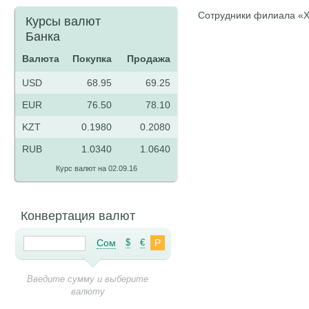
Сотрудники филиала «Ха
Курсы валют
Банка
Валюта
Покупка
Продажа
USD
68.95
69.25
EUR
76.50
78.10
KZT
0.1980
0.2080
RUB
1.0340
1.0640
Курс валют на 02.09.16
Конвертация валют
Сом
$
€
Р
Введите сумму и выберите
валюту