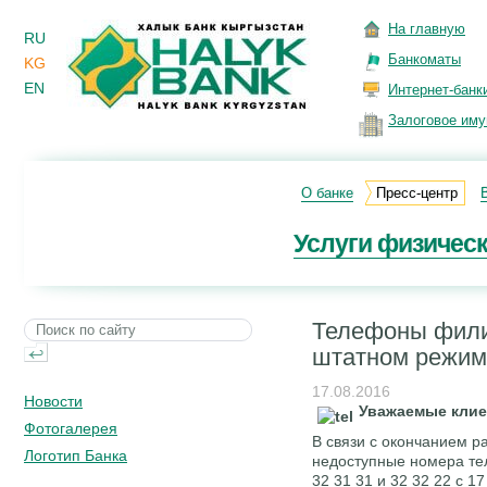
На главную
RU
Банкоматы
KG
EN
Интернет-банк
Залоговое им
О банке
Пресс-центр
Услуги физичес
Телефоны фили
штатном режим
17.08.2016
Новости
Уважаемые клие
Фотогалерея
В связи с окончанием р
Логотип Банка
недоступные номера тел
32 31 31 и 32 32 22 с 1