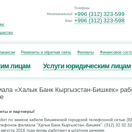
Телефоны
+996 (312) 323-599
Многоканальный
+996 (312) 323-598
Факс
инг
ущество
Вакансии
Реквизиты и обратная связь
Филиалы
Финансовое сост
ким лицам
Услуги юридическим лицам
ала «Халык Банк Кыргызстан-Бишкек» раб
е
нты и партнеры!
абот по замене кабеля Бишкекской городской телефонной сетью (Б
ефонов филиала “Халык Банк Кыргызстан–Бишкек”: (312) 32 32 32, 
7 августа 2016 года вновь работают в штатном режиме.