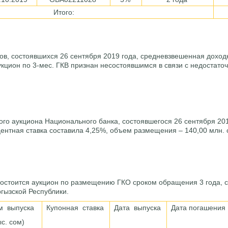
Итого:
ов, состоявшихся 26 сентября 2019 года, средневзвешенная доходн
укцион по 3-мес. ГКВ признан несостоявшимся в связи c недостат
ого аукциона Национального банка, состоявшегося 26 сентября 201
ентная ставка составила 4,25%, объем размещения – 140,00 млн.
 состоится аукцион по размещению ГКО сроком обращения 3 года, 
гызской Республики.
м выпуска
Купонная ставка
Дата выпуска
Дата погашения
ыс. сом)