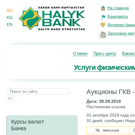
На главную
RU
Банкоматы
KG
EN
Интернет-банк
Залоговое им
О банке
Пресс-центр
Ваканс
Услуги физически
Аукционы ГКВ -
Дата: 30.09.2019
Постоянная ссылка
01 октября 2019 года с
91 дней, сообщает Нац
Курсы валют
Банка
№ эмиссии