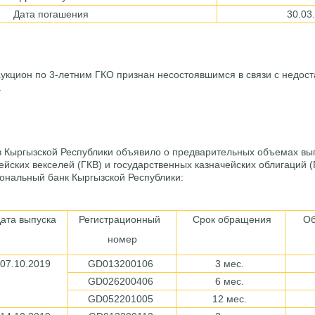
Дата погашения
30.03
аукцион по 3-летним ГКО признан несостоявшимся в связи c недос
.
 Кыргызской Республики объявило о предварительных объемах вы
ейских векселей (ГКВ) и государственных казначейских облигаций (
нальный банк Кыргызской Республики:
ата выпуска
Регистрационный
Срок обращения
Объ
номер
07.10.2019
GD013200106
3 мес.
GD026200406
6 мес.
GD052201005
12 мес.