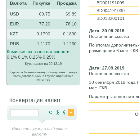
BD001191009
Валюта
Покупка
Продажа
BD004191030
USD
69.75
69.89
BD013200101
EUR
77.20
78.10
Дата: 30.09.2019
KZT
0.1790
0.1830
Постоянная ссылка
RUB
1.1170
1.1260
По итогам дополнительн
размещения 6 мес. ГКВ 
Комиссия за взнос наличности
0.1%
0.1%
0.25%
0.25%
Курс валют на 20.12.19
Дата: 27.09.2019
Курсы по безналичному обмену валют могут
Постоянная ссылка
быть договорными в случае обращения
клиентов
30 сентября 2019 года
мес. ГКВ.
Параметры дополнител
Конвертация валют
C
$
€
Р
О
Введите сумму и выберите
валюту