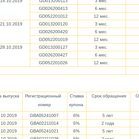
14.10.2019
GD013200113
3 мес.
GD026200413
6 мес.
GD052201012
12 мес.
21.10.2019
GD013200120
3 мес.
GD026200420
6 мес.
GD052201019
12 мес.
28.10.2019
GD013200127
3 мес.
GD026200427
6 мес.
GD052201026
12 мес.
а выпуска
Регистрационный
Ставка
Срок обращения
Об
номер
купона
.10.2019
GBA05241007
6%
5 лет
.10.2019
GBA02211014
5%
2 года
.10.2019
GBA05241021
6%
5 лет
.10.2019
GBA02211028
5%
2 года