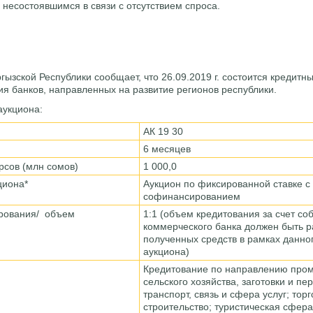
несостоявшимся в связи с отсутствием спроса.
ызской Республики сообщает, что 26.09.2019 г. состоится кредитн
я банков, направленных на развитие регионов республики.
аукциона:
АК 19 30
6 месяцев
рсов (млн сомов)
1 000,0
кциона*
Аукцион по фиксированной ставке с
софинансированием
рования/ объем
1:1 (объем кредитования за счет со
коммерческого банка должен быть 
полученных средств в рамках данно
аукциона)
Кредитование по направлению про
сельского хозяйства, заготовки и пе
транспорт, связь и сфера услуг; тор
строительство; туристическая сфер