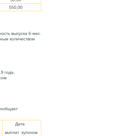
550,00
ость выпуска 6-мес.
очным количеством
9 года,
 сом
сообщает
Дата
выплат купонов