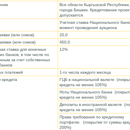
ление
Все области Кыргызской Республики
города Бишкек. Кредитование проект
допускается.
)
Учетная ставка Национального банк
момент проведения аукциона
аявки (млн сомов)
20,0
аявки (млн сомов)
450,0
ая ставка для конечных
12%
х банков, в том числе по
нным за счет собственных
 банков
ых платежей
1-го числа каждого месяца
е кредита
ГЦБ в национальной валюте (покры
кредита не менее 105%)
Ноты Национального банка (покрыт
кредита не менее 105%)
Депозиты в иностранной валюте (п
кредита не менее 105%)
Права требования по кредитному
портфелю (покрытие от суммы кре
200%)