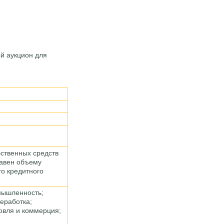
ый аукцион для
бственных средств
равен объему
го кредитного
мышленность;
реработка;
говля и коммерция;
а