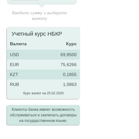
Введите сумму и выберите
валюту
Учетный курс НБКР
Валюта
Курс
USD
69,8500
EUR
75,6266
KZT
0,1855
RUB
1,0863
Курс валют на 25.02.2020
Клиенты банка имеют возможность
обслуживаться и заключать договоры
на государственном языке.