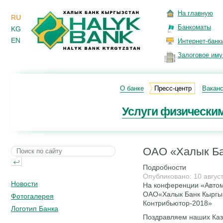
На главную
RU
Банкоматы
KG
EN
Интернет-банк
Залоговое им
О банке
Пресс-центр
Вакан
Услуги физически
ОАО «Халык Ба
Подробности
Опубликовано: 10 авгус
Новости
На конференции «Автом
ОАО«Халык Банк Кыргыз
Фотогалерея
Контрибьютор-2018»
Логотип Банка
Поздравляем наших Каз