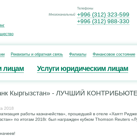
Телефоны
+996 (312) 323-599
Многоканальный
+996 (312) 988-330
инг
ущество
сии
Реквизиты и обратная связь
Филиалы
Финансовое состояние
м лицам
Услуги юридическим лицам
нк Кыргызстан» - ЛУЧШИЙ КОНТРИБЬЮТЕР
та 2018
атизация работы казначейства», прошедшей в отеле «Хаятт Ридже
стан» по итогам 2018г. был награжден кубком Thomson Reuters «
начеев!