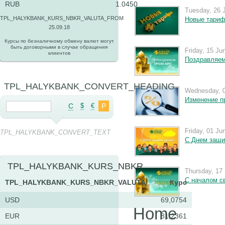
RUB
1.0450
Tuesday, 26 
TPL_HALYKBANK_KURS_NBKR_VALUTA_FROM
Новые тари
25.09.18
Курсы по безналичному обмену валют могут
быть договорными в случае обращения
Friday, 15 Ju
клиентов
Поздравляем
TPL_HALYKBANK_CONVERT_HEADING
Wednesday, 0
Изменение п
C
$
€
Р
Friday, 01 Ju
TPL_HALYKBANK_CONVERT_TEXT
С Днем защи
TPL_HALYKBANK_KURS_NBKR
Thursday, 17
С началом с
TPL_HALYKBANK_KURS_NBKR_VALUTA
Курс
USD
69,0754
Home
EUR
81,2361