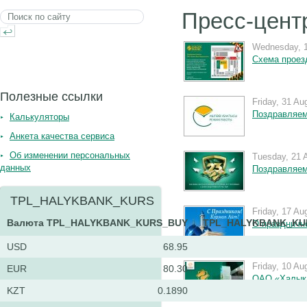
Пресс-цент
Wednesday, 
Схема проезд
Полезные ссылки
Friday, 31 Au
Поздравляем
Калькуляторы
Анкета качества сервиса
Об изменении персональных
Tuesday, 21 
данных
Поздравляем
TPL_HALYKBANK_KURS
Friday, 17 Au
Валюта
TPL_HALYKBANK_KURS_BUY
TPL_HALYKBANK_KU
О праздничн
USD
68.95
Friday, 10 Au
EUR
80.30
ОАО «Халык
KZT
0.1890