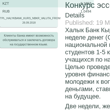
Конкурс эсс
KZT
0,1953
RUB
1,0494
Details
TPL_HALYKBANK_KURS_NBKR_VALUTA_FROM
Published: 19 
26.09.2018
Халык Банк Кы
неделе денег (
Клиенты банка имеют возможность
обслуживаться и заключать договора
национальной в
на государственном языке.
студентов 1-5 
учащихся по н
Целью проведе
уровня финанс
молодежи к во
деньгами, ста
на будущее.
Две недели, ж