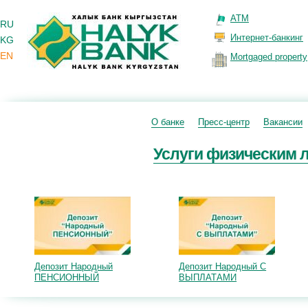
ATM
RU
Интернет-банкинг
KG
EN
Mortgaged property
О банке
Пресс-центр
Вакансии
Услуги физическим 
Депозит Народный
Депозит Народный С
ПЕНСИОННЫЙ
ВЫПЛАТАМИ