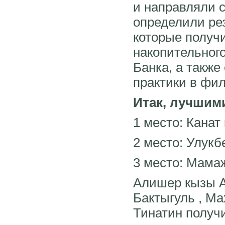
и направляли с
определили ре
которые получ
накопительного
Банка, а такж
практики в фи
Итак, лучшим
1 место: Кана
2 место: Улук
3 место: Мамаж
Алишер кызы А
Бактыгуль , М
Тинатин получ