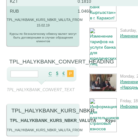
KZT
0.1810
RUB
1.0460
TPL_HALYKBANK_KURS_NBKR_VALUTA_FROM
15.02.19
Saturday,
Курсы по безналичному обмену валют могут
Изменени
быть договорными в случае обращения
клиентов
TPL_HALYKBANK_CONVERT_HEADING
C
$
€
Р
Monday, 
Изменени
«Народны
TPL_HALYKBANK_CONVERT_TEXT
Friday, 1
Информац
TPL_HALYKBANK_KURS_NBKR
TPL_HALYKBANK_KURS_NBKR_VALUTA
Курс
TPL_HALYKBANK_KURS_NBKR_VALUTA_FROM