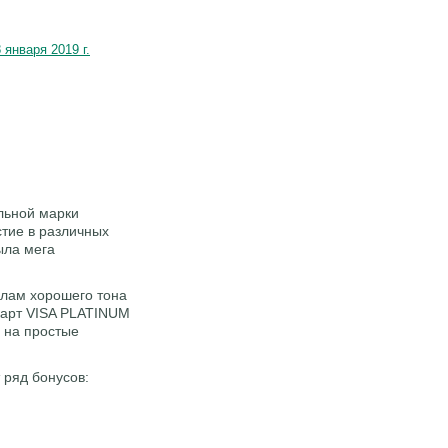
января 2019 г.
льной марки
тие в различных
ыла мега
илам хорошего тона
карт VISA PLATINUM
о на простые
 ряд бонусов: