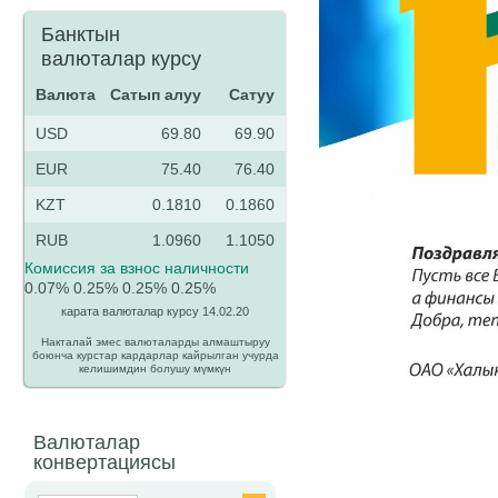
Банктын
валюталар курсу
Валюта
Cатып алуу
Сатуу
USD
69.80
69.90
EUR
75.40
76.40
KZT
0.1810
0.1860
RUB
1.0960
1.1050
Комиссия за взнос наличности
0.07%
0.25%
0.25%
0.25%
карата валюталар курсу 14.02.20
Накталай эмес валюталарды алмаштыруу
боюнча курстар кардарлар кайрылган учурда
келишимдин болушу мүмкүн
Валюталар
конвертациясы