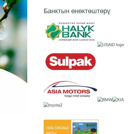
Банктын өнөктөштөрү