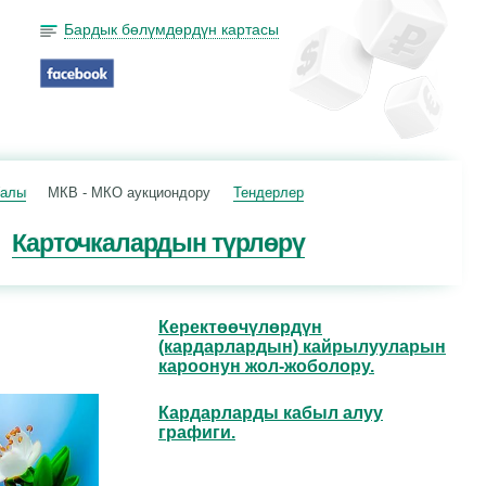
Бардык бөлүмдөрдүн картасы
балы
МКВ - МКО аукциондору
Тендерлер
Карточкалардын түрлөрү
Керектөөчүлөрдүн
(кардарлардын) кайрылууларын
кароонун жол-жоболору.
Кардарларды кабыл алуу
графиги.