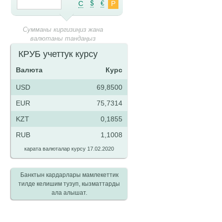
C
$
€
Р
Сумманы киргизиңиз жана
валютаны тандаңыз
КРУБ учеттук курсу
Валюта
Курс
USD
69,8500
EUR
75,7314
KZT
0,1855
RUB
1,1008
карата валюталар курсу 17.02.2020
Банктын кардарлары мамлекеттик
тилде келишим тузуп, кызматтарды
ала алышат.