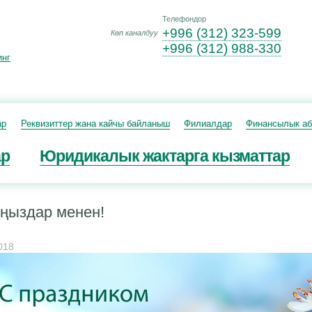
Телефондор
+996 (312) 323-599
Көп каналдуу
+996 (312) 988-330
инг
ар
Реквизиттер жана кайчы байланыш
Филиалдар
Финансылык а
ар
Юридикалык жактарга кызматтар
ңыздар менен!
018