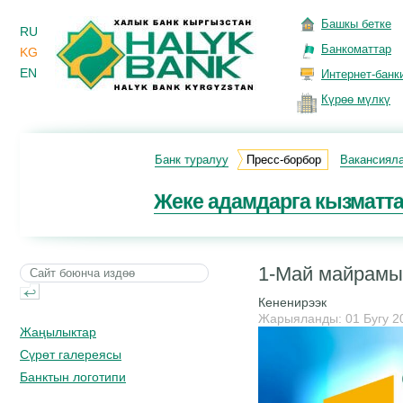
Башкы бетке
RU
Банкоматтар
KG
EN
Интернет-банк
Күрөө мүлкү
Банк туралуу
Пресс-борбор
Вакансиял
Жеке адамдарга кызматт
1-Май майрамы
Кененирээк
Жарыяланды: 01 Бугу 2
Жаңылыктар
Сүрөт галереясы
Банктын логотипи