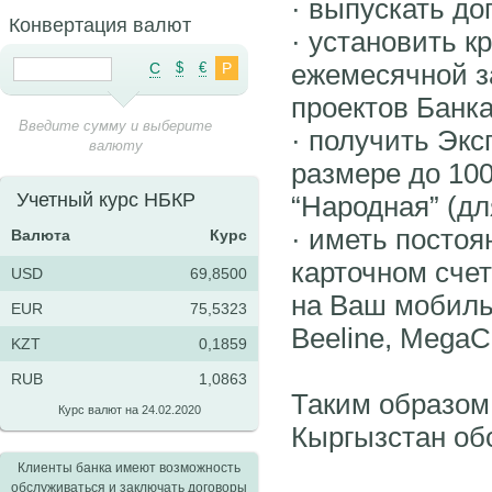
· выпускать до
Конвертация валют
· установить 
ежемесячной з
C
$
€
Р
проектов Банка
Введите сумму и выберите
· получить Экс
валюту
размере до 100
Учетный курс НБКР
“Народная” (дл
· иметь посто
Валюта
Курс
карточном сче
USD
69,8500
на Ваш мобиль
EUR
75,5323
Beeline, MegaC
KZT
0,1859
RUB
1,0863
Таким образом
Курс валют на 24.02.2020
Кыргызстан об
Клиенты банка имеют возможность
обслуживаться и заключать договоры