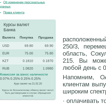
Об изменении персональных
данных
Права клиента
Курсы валют
Банка
Валюта
Покупка
Продажа
расположенный 
250/3, перем
USD
69.80
69.90
область, Соку
EUR
75.00
75.80
215. Вы може
KZT
0.1810
0.1870
любой день с 0
RUB
1.0820
1.0980
Комиссия за взнос наличности
Напомним, О
0.07%
0.25%
0.25%
0.25%
клиентам выпу
Курс валют на 21.02.20
широким спект
Курсы по безналичному обмену валют могут
быть договорными в случае обращения
клиентов
· оплачивать т