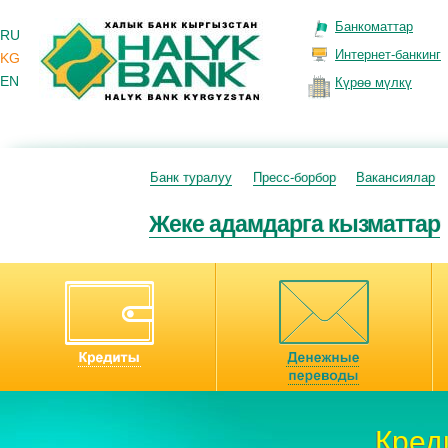
Банкоматтар
RU
Интернет-банкинг
KG
EN
Күрөө мүлкү
Банк туралуу
Пресс-борбор
Вакансиялар
Жеке адамдарга кызматтар
Кред
Дене
Плат
Депо
Моби
Инте