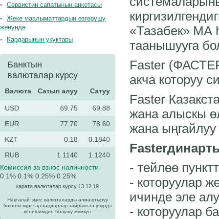
системаларыны
Сервистин сапатынын анкетасы
киргизилгенди
Жеке маалыматтардын өзгөрүшү
жөнүндө
«Тазабек» МА h
Кардарынын укуктары
таанышууга бол
Faster (ФАСТЕР
Банктын
валюталар курсу
акча которуу с
Валюта
Cатып алуу
Сатуу
Faster Казакс
USD
69.75
69.88
жана алыскы ө
EUR
77.70
78.60
жана ыңгайлуу 
KZT
0.18
0.1840
Fasterдин
арт
RUB
1.1140
1.1240
- тейлөө пунк
Комиссия за взнос наличности
0.1%
0.1%
0.25%
0.25%
- которуулар ж
карата валюталар курсу 13.12.19
ичинде эле алу
Накталай эмес валюталарды алмаштыруу
боюнча курстар кардарлар кайрылган учурда
- которуулар б
келишимдин болушу мүмкүн