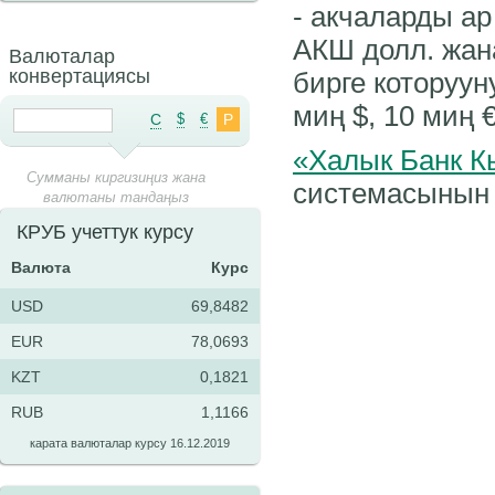
- акчаларды ар
АКШ долл. жана
Валюталар
конвертациясы
бирге которуун
миң $, 10 миң 
C
$
€
Р
«Халык Банк К
Сумманы киргизиңиз жана
системасынын 
валютаны тандаңыз
КРУБ учеттук курсу
Валюта
Курс
USD
69,8482
EUR
78,0693
KZT
0,1821
RUB
1,1166
карата валюталар курсу 16.12.2019