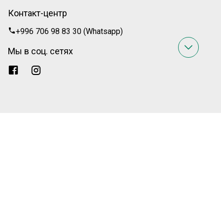
Контакт-центр
+996 706 98 83 30 (Whatsapp)
Мы в соц. сетях
Лицензия на право проведения банковских операций в
национальной и/или иностранной валюте №044 от 22 июня 2017
года