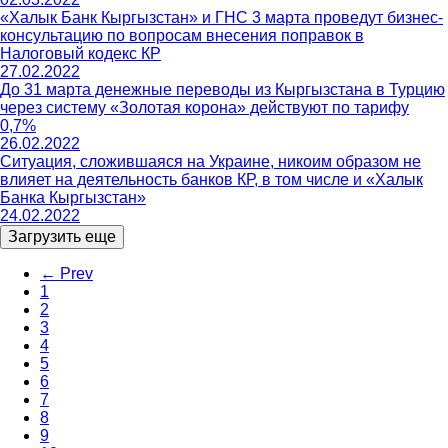
«Халык Банк Кыргызстан» и ГНС 3 марта проведут бизнес-
консультацию по вопросам внесения поправок в
Налоговый кодекс КР
27.02.2022
До 31 марта денежные переводы из Кыргызстана в Турцию
через систему «Золотая корона» действуют по тарифу
0,7%
26.02.2022
Ситуация, сложившаяся на Украине, никоим образом не
влияет на деятельность банков КР, в том числе и «Халык
Банка Кыргызстан»
24.02.2022
Загрузить еще
← Prev
1
2
3
4
5
6
7
8
9