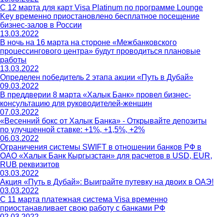
С 12 марта для карт Visa Platinum по программе Lounge
Key временно приостановлено бесплатное посещение
бизнес-залов в России
13.03.2022
В ночь на 16 марта на стороне «Межбанковского
процессингового центра» будут проводиться плановые
работы
13.03.2022
Определен победитель 2 этапа акции «Путь в Дубай»
09.03.2022
В преддверии 8 марта «Халык Банк» провел бизнес-
консультацию для руководителей-женщин
07.03.2022
«Весенний бокс от Халык Банка» - Открывайте депозиты
по улучшенной ставке: +1%, +1,5%, +2%
06.03.2022
Ограничения системы SWIFT в отношении банков РФ в
ОАО «Халык Банк Кыргызстан» для расчетов в USD, EUR,
RUB реквизитов
03.03.2022
Акция «Путь в Дубай»: Выиграйте путевку на двоих в ОАЭ!
03.03.2022
С 11 марта платежная система Visa временно
приостанавливает свою работу с банками РФ
02.03.2022