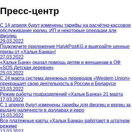
Пресс-центр
С 14 апреля будут изменены тарифы на расчётно-кассовое
обслуживание юрлиц, ИП и некоторые операции для
физлиц
29.03.2022
Подключите приложение HalykPosKG и выиграйте ценные
призы от «Халык Банка»!
27.03.2022
«Халык Банк» оказал помощь детям и женщинам в ОФ
«SOS Детская деревня»
25.03.2022
С 24 марта система денежных переводов «Western Union»
прекращает свою деятельность в России и Беларуси
23.03.2022
Режим работы подразделений «Халык Банка» 21 марта
17.03.2022
С 1 апреля будут изменены тарифы для физлиц и юрлиц за
выдачу наличности в долларах и евро
15.03.2022
Все платежные карты «Халык Банка» работают в штатном
режиме
13.03.2022