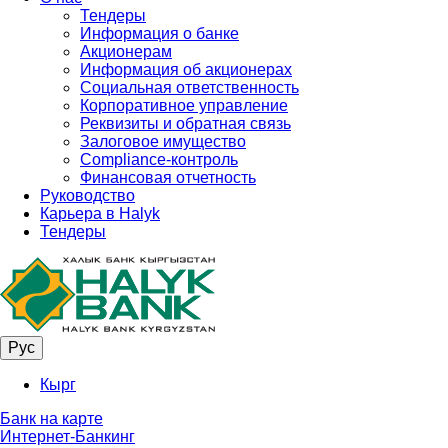
Тендеры
Информация о банке
Акционерам
Информация об акционерах
Социальная ответственность
Корпоративное управление
Реквизиты и обратная связь
Залоговое имущество
Compliance-контроль
Финансовая отчетность
Руководство
Карьера в Halyk
Тендеры
Рус
Кырг
Банк на карте
Интернет-Банкинг