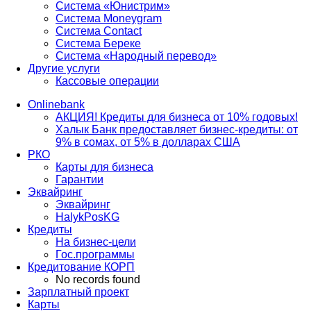
Система «Юнистрим»
Система Moneygram
Система Contact
Система Береке
Система «Народный перевод»
Другие услуги
Кассовые операции
Onlinebank
АКЦИЯ! Кредиты для бизнеса от 10% годовых!
Халык Банк предоставляет бизнес-кредиты: от
9% в сомах, от 5% в долларах США
РКО
Карты для бизнеса
Гарантии
Эквайринг
Эквайринг
HalykPosKG
Кредиты
На бизнес-цели
Гос.программы
Кредитование КОРП
No records found
Зарплатный проект
Карты