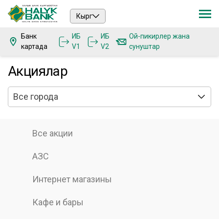
Кырг
Банк
ИБ
ИБ
Ой-пикирлер жана
картада
V1
V2
сунуштар
Акциялар
Все города
Все акции
АЗС
Интернет магазины
Кафе и бары